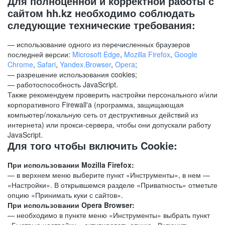
Для полноценной и корректной работы с
сайтом hh.kz необходимо соблюдать
следующие технические требования:
— использование одного из перечисленных браузеров
последней версии:
Microsoft Edge
,
Mozilla Firefox
,
Google
Chrome
,
Safari
,
Yandex.Browser
,
Opera
;
— разрешение использования cookies;
— работоспособность JavaScript.
Также рекомендуем проверить настройки персонального и/или
корпоративного Firewall'a (программа, защищающая
компьютер/локальную сеть от деструктивных действий из
интернета) или прокси-сервера, чтобы они допускали работу
JavaScript.
Для того чтобы включить Cookie:
При использовании Mozilla Firefox:
— в верхнем меню выберите пункт «Инструменты», в нем —
«Настройки». В открывшемся разделе «Приватность» отметьте
опцию «Принимать куки с сайтов».
При использовании Opera Browser:
— необходимо в пункте меню «Инструменты» выбрать пункт