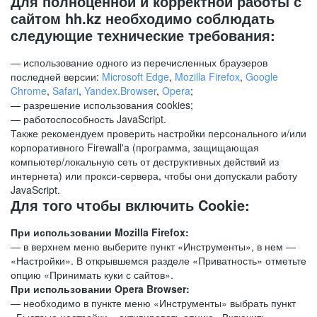
Для полноценной и корректной работы с
сайтом hh.kz необходимо соблюдать
следующие технические требования:
— использование одного из перечисленных браузеров
последней версии:
Microsoft Edge
,
Mozilla Firefox
,
Google
Chrome
,
Safari
,
Yandex.Browser
,
Opera
;
— разрешение использования cookies;
— работоспособность JavaScript.
Также рекомендуем проверить настройки персонального и/или
корпоративного Firewall'a (программа, защищающая
компьютер/локальную сеть от деструктивных действий из
интернета) или прокси-сервера, чтобы они допускали работу
JavaScript.
Для того чтобы включить Cookie:
При использовании Mozilla Firefox:
— в верхнем меню выберите пункт «Инструменты», в нем —
«Настройки». В открывшемся разделе «Приватность» отметьте
опцию «Принимать куки с сайтов».
При использовании Opera Browser:
— необходимо в пункте меню «Инструменты» выбрать пункт