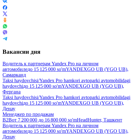
Вакансии дня
Водитель к партнерам Yandex Pro на личном
автомобиле
до
15 125 000
so'm
YANDEXGO UB (YGO UB),
Самарканд
Taksi haydovchisi/Yandex Pro hamkori avtoparki avtomobilidagi
haydovchi
до
15 125 000
so'm
YANDEXGO UB (YGO UB),
Фергана
Taksi haydovchisi/Yandex Pro hamkori avtoparki avtomobilidagi
haydovchi
до
15 125 000
so'm
YANDEXGO UB (YGO UB),
Денау
Менеджер по продажам
B2B
от
7 200 000
до
16 800 000
so'm
HeadHunter, Ташкент
Водитель к партнерам Yandex Pro на личном
автомобиле
до
15 125 000
so'm
YANDEXGO UB (YGO UB),
Денау