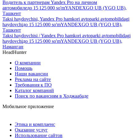
Водитель к партнерам Yandex Pro на личном
автомобиле
до
15 125 000
so'm
YANDEXGO UB (YGO UB),
Ташкент
Taksi haydovchisi, Yandex Pro hamkori avtoparki avtomobilidagi
haydovchi
до
15 125 000
so'm
YANDEXGO UB (YGO UB),
Ташкент
Taksi haydovchisi / Yandex Pro hamkori avtoparki avtomobilidagi
haydovchi
до
15 125 000
so'm
YANDEXGO UB (YGO UB),
Наманган
HeadHunter
О компании
Помощь
Наши вакансии
Реклама на сайте
Требования к ПО
Каталог компаний
Поиск по вакансиям в Ходжаабаде
Мобильное приложение
Этика и комплаенс
Оказание услуг
Использование сайтов