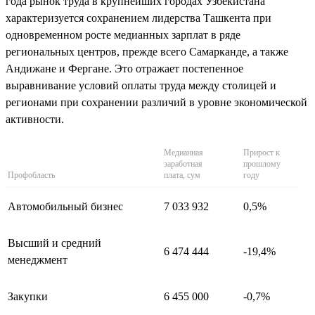
года рынок труда в крупнейших городах Узбекистана
характеризуется сохранением лидерства Ташкента при
одновременном росте медианных зарплат в ряде
региональных центров, прежде всего Самарканде, а также
Андижане и Фергане. Это отражает постепенное
выравнивание условий оплаты труда между столицей и
регионами при сохранении различий в уровне экономической
активности.
Медианная
Прирост к
заработная
прошлому
Профобласть
плата, сум
году
Автомобильный бизнес
7 033 932
0,5%
Высший и средний
6 474 444
-19,4%
менеджмент
Закупки
6 455 000
-0,7%