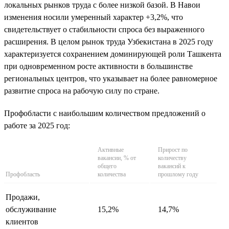
локальных рынков труда с более низкой базой. В Навои
изменения носили умеренный характер +3,2%, что
свидетельствует о стабильности спроса без выраженного
расширения. В целом рынок труда Узбекистана в 2025 году
характеризуется сохранением доминирующей роли Ташкента
при одновременном росте активности в большинстве
региональных центров, что указывает на более равномерное
развитие спроса на рабочую силу по стране.
Профобласти с наибольшим количеством предложений о
работе за 2025 год:
Активные
Прирост по
вакансии, % от
количеству
общего
вакансий к
Профобласть
количества
прошлому году
Продажи,
обслуживание
15,2%
14,7%
клиентов