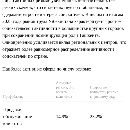
число активных резюме увеличилось незначительно, без
резких скачков, что свидетельствует о стабильном, но
сдержанном росте интереса соискателей. В целом по итогам
2025 года рынок труда Узбекистана характеризуется ростом
соискательской активности в большинстве крупных городов
при сохранении доминирующей роли Ташкента.
Одновременно усиливается вклад региональных центров, что
отражает более равномерное распределение активности
соискателей по стране.
Наиболее активные сферы по числу резюме:
Активные
резюме, % от
Прирост по
общего
количеству резюме
Профобласть
количества
к прошлому году
Продажи,
обслуживание
14,9%
23,2%
клиентов