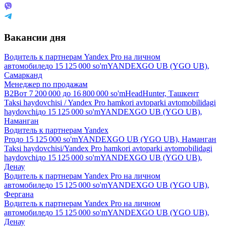
Вакансии дня
Водитель к партнерам Yandex Pro на личном
автомобиле
до
15 125 000
so'm
YANDEXGO UB (YGO UB),
Самарканд
Менеджер по продажам
B2B
от
7 200 000
до
16 800 000
so'm
HeadHunter, Ташкент
Taksi haydovchisi / Yandex Pro hamkori avtoparki avtomobilidagi
haydovchi
до
15 125 000
so'm
YANDEXGO UB (YGO UB),
Наманган
Водитель к партнерам Yandex
Pro
до
15 125 000
so'm
YANDEXGO UB (YGO UB), Наманган
Taksi haydovchisi/Yandex Pro hamkori avtoparki avtomobilidagi
haydovchi
до
15 125 000
so'm
YANDEXGO UB (YGO UB),
Денау
Водитель к партнерам Yandex Pro на личном
автомобиле
до
15 125 000
so'm
YANDEXGO UB (YGO UB),
Фергана
Водитель к партнерам Yandex Pro на личном
автомобиле
до
15 125 000
so'm
YANDEXGO UB (YGO UB),
Денау