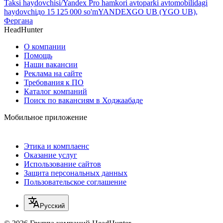
Taksi haydovchisi/Yandex Pro hamkori avtoparki avtomobilidagi
haydovchi
до
15 125 000
so'm
YANDEXGO UB (YGO UB),
Фергана
HeadHunter
О компании
Помощь
Наши вакансии
Реклама на сайте
Требования к ПО
Каталог компаний
Поиск по вакансиям в Ходжаабаде
Мобильное приложение
Этика и комплаенс
Оказание услуг
Использование сайтов
Защита персональных данных
Пользовательское соглашение
Русский