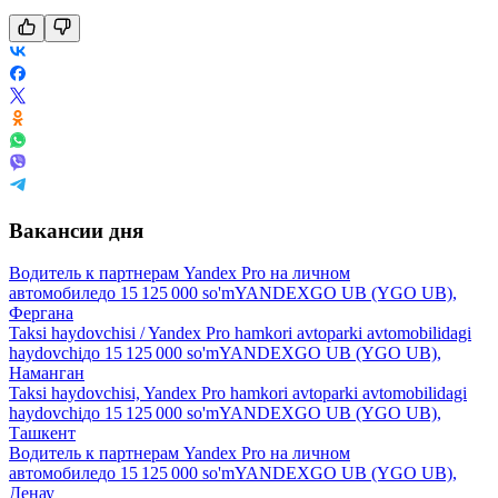
Вакансии дня
Водитель к партнерам Yandex Pro на личном
автомобиле
до
15 125 000
so'm
YANDEXGO UB (YGO UB),
Фергана
Taksi haydovchisi / Yandex Pro hamkori avtoparki avtomobilidagi
haydovchi
до
15 125 000
so'm
YANDEXGO UB (YGO UB),
Наманган
Taksi haydovchisi, Yandex Pro hamkori avtoparki avtomobilidagi
haydovchi
до
15 125 000
so'm
YANDEXGO UB (YGO UB),
Ташкент
Водитель к партнерам Yandex Pro на личном
автомобиле
до
15 125 000
so'm
YANDEXGO UB (YGO UB),
Денау