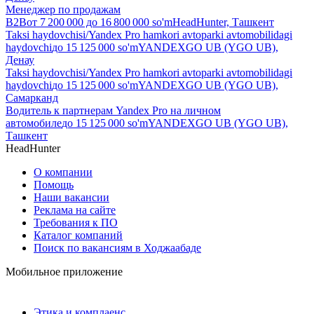
Менеджер по продажам
B2B
от
7 200 000
до
16 800 000
so'm
HeadHunter, Ташкент
Taksi haydovchisi/Yandex Pro hamkori avtoparki avtomobilidagi
haydovchi
до
15 125 000
so'm
YANDEXGO UB (YGO UB),
Денау
Taksi haydovchisi/Yandex Pro hamkori avtoparki avtomobilidagi
haydovchi
до
15 125 000
so'm
YANDEXGO UB (YGO UB),
Самарканд
Водитель к партнерам Yandex Pro на личном
автомобиле
до
15 125 000
so'm
YANDEXGO UB (YGO UB),
Ташкент
HeadHunter
О компании
Помощь
Наши вакансии
Реклама на сайте
Требования к ПО
Каталог компаний
Поиск по вакансиям в Ходжаабаде
Мобильное приложение
Этика и комплаенс