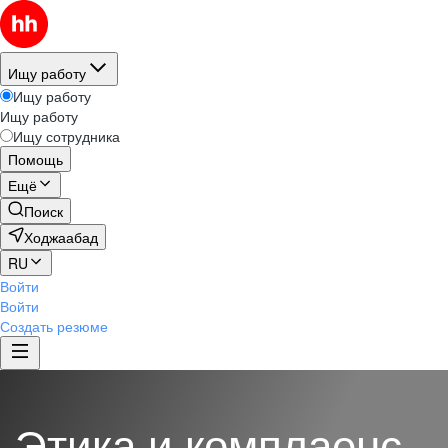
Ищу работу
Ищу работу
Ищу работу
Ищу сотрудника
Помощь
Ещё
Поиск
Ходжаабад
RU
Войти
Войти
Создать резюме
Этика и комплаенс