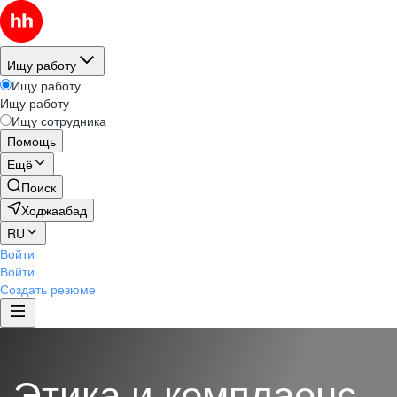
Ищу работу
Ищу работу
Ищу работу
Ищу сотрудника
Помощь
Ещё
Поиск
Ходжаабад
RU
Войти
Войти
Создать резюме
Этика и комплаенс