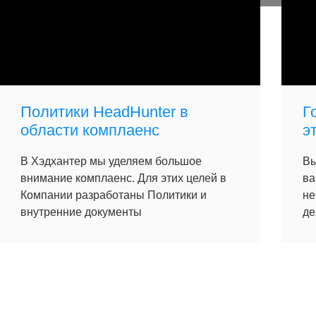
Политики HeadHunter в
Г
области комплаенс
э
В Хэдхантер мы уделяем большое
Вы
внимание комплаенс. Для этих целей в
ва
Компании разработаны Политики и
не
внутренние документы
де