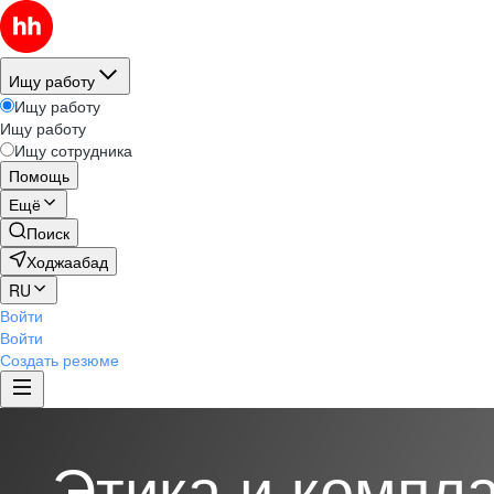
Ищу работу
Ищу работу
Ищу работу
Ищу сотрудника
Помощь
Ещё
Поиск
Ходжаабад
RU
Войти
Войти
Создать резюме
Этика и компл