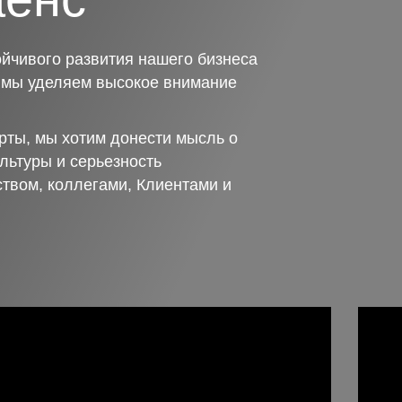
йчивого развития нашего бизнеса
о мы уделяем высокое внимание
рты, мы хотим донести мысль о
льтуры и серьезность
ством, коллегами, Клиентами и