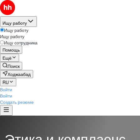
Ищу работу
Ищу работу
Ищу работу
Ищу сотрудника
Помощь
Ещё
Поиск
Ходжаабад
RU
Войти
Войти
Создать резюме
Этика и комплаенс