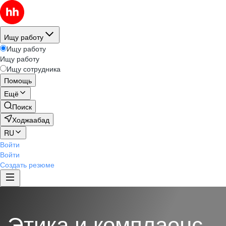
Ищу работу
Ищу работу
Ищу работу
Ищу сотрудника
Помощь
Ещё
Поиск
Ходжаабад
RU
Войти
Войти
Создать резюме
Этика и комплаенс