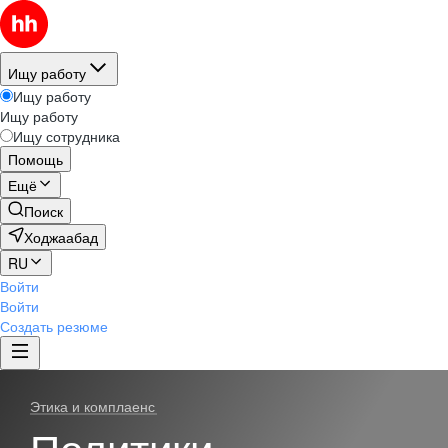
Ищу работу
Ищу работу
Ищу работу
Ищу сотрудника
Помощь
Ещё
Поиск
Ходжаабад
RU
Войти
Войти
Создать резюме
Этика и комплаенс