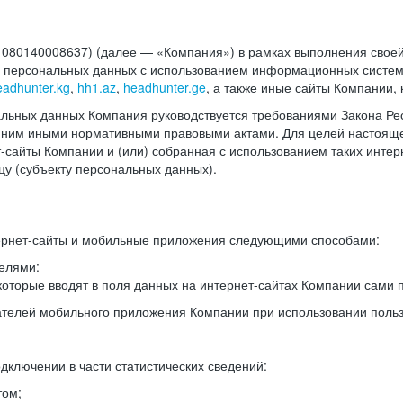
140008637) (далее — «Компания») в рамках выполнения своей 
в персональных данных с использованием информационных систем
eadhunter.kg
,
hh1.az
,
headhunter.ge
, а также иные сайты Компании,
льных данных Компания руководствуется требованиями Закона Рес
 с ним иными нормативными правовыми актами. Для целей настоя
сайты Компании и (или) собранная с использованием таких интерн
у (субъекту персональных данных).
ернет-сайты и мобильные приложения следующими способами:
елями:
оторые вводят в поля данных на интернет-сайтах Компании сами п
вателей мобильного приложения Компании при использовании поль
дключении в части статистических сведений:
том;