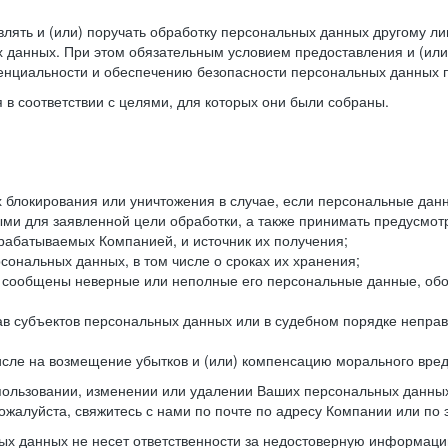
лять и (или) поручать обработку персональных данных другому ли
 данных. При этом обязательным условием предоставления и (или
енциальности и обеспечению безопасности персональных данных п
в соответствии с целями, для которых они были собраны.
их блокирования или уничтожения в случае, если персональные д
и для заявленной цели обработки, а также принимать предусмот
брабатываемых Компанией, и источник их получения;
сональных данных, в том числе о сроках их хранения;
и сообщены неверные или неполные его персональные данные, обо
ав субъектов персональных данных или в судебном порядке неправ
 числе на возмещение убытков и (или) компенсацию морального вре
спользовании, изменении или удалении Ваших персональных данных
ожалуйста, свяжитесь с нами по почте по адресу Компании или по 
х данных не несет ответственности за недостоверную информаци