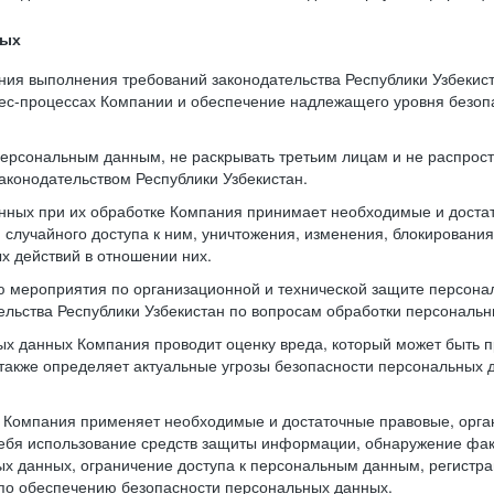
ных
ния выполнения требований законодательства Республики Узбекис
нес-процессах Компании и обеспечение надлежащего уровня безо
 персональным данным, не раскрывать третьим лицам и не распрос
аконодательством Республики Узбекистан.
нных при их обработке Компания принимает необходимые и доста
случайного доступа к ним, уничтожения, изменения, блокирования
х действий в отношении них.
ю мероприятия по организационной и технической защите персона
тельства Республики Узбекистан по вопросам обработки персональ
х данных Компания проводит оценку вреда, который может быть 
также определяет актуальные угрозы безопасности персональных
и Компания применяет необходимые и достаточные правовые, орг
ебя использование средств защиты информации, обнаружение фак
х данных, ограничение доступа к персональным данным, регистра
по обеспечению безопасности персональных данных.