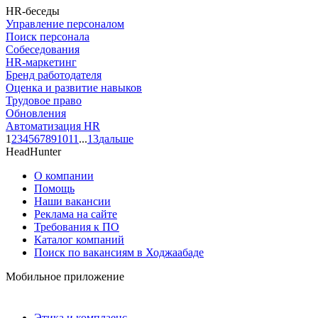
HR-беседы
Управление персоналом
Поиск персонала
Собеседования
HR-маркетинг
Бренд работодателя
Оценка и развитие навыков
Трудовое право
Обновления
Автоматизация HR
1
2
3
4
5
6
7
8
9
10
11
...
13
дальше
HeadHunter
О компании
Помощь
Наши вакансии
Реклама на сайте
Требования к ПО
Каталог компаний
Поиск по вакансиям в Ходжаабаде
Мобильное приложение
Этика и комплаенс