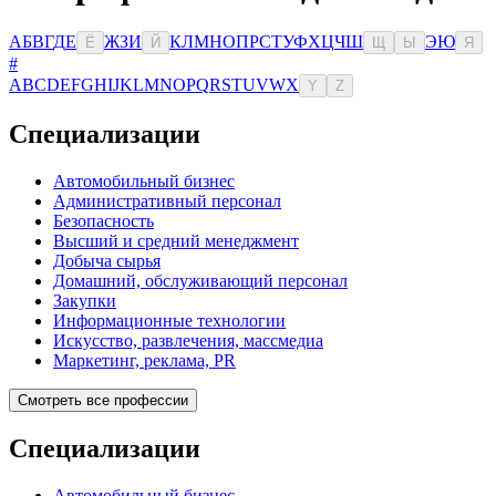
А
Б
В
Г
Д
Е
Ж
З
И
К
Л
М
Н
О
П
Р
С
Т
У
Ф
Х
Ц
Ч
Ш
Э
Ю
Ё
Й
Щ
Ы
Я
#
A
B
C
D
E
F
G
H
I
J
K
L
M
N
O
P
Q
R
S
T
U
V
W
X
Y
Z
Специализации
Автомобильный бизнес
Административный персонал
Безопасность
Высший и средний менеджмент
Добыча сырья
Домашний, обслуживающий персонал
Закупки
Информационные технологии
Искусство, развлечения, массмедиа
Маркетинг, реклама, PR
Смотреть все профессии
Специализации
Автомобильный бизнес