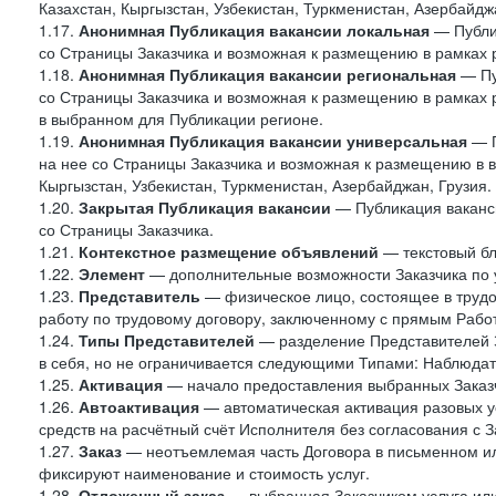
Казахстан, Кыргызстан, Узбекистан, Туркменистан, Азербайджа
1.17.
Анонимная Публикация вакансии локальная
— Публик
со Страницы Заказчика и возможная к размещению в рамках 
1.18.
Анонимная Публикация вакансии региональная
— Пу
со Страницы Заказчика и возможная к размещению в рамках р
в выбранном для Публикации регионе.
1.19.
Анонимная Публикация вакансии универсальная
— П
на нее со Страницы Заказчика и возможная к размещению в в
Кыргызстан, Узбекистан, Туркменистан, Азербайджан, Грузия.
1.20.
Закрытая Публикация вакансии
— Публикация ваканси
со Страницы Заказчика.
1.21.
Контекстное размещение объявлений
— текстовый бло
1.22.
Элемент
— дополнительные возможности Заказчика по 
1.23.
Представитель
— физическое лицо, состоящее в труд
работу по трудовому договору, заключенному с прямым Рабо
1.24.
Типы Представителей
— разделение Представителей З
в себя, но не ограничивается следующими Типами: Наблюдат
1.25.
Активация
— начало предоставления выбранных Заказч
1.26.
Автоактивация
— автоматическая активация разовых ус
средств на расчётный счёт Исполнителя без согласования с З
1.27.
Заказ
— неотъемлемая часть Договора в письменном ил
фиксируют наименование и стоимость услуг.
1.28.
Отложенный заказ
— выбранная Заказчиком услуга или