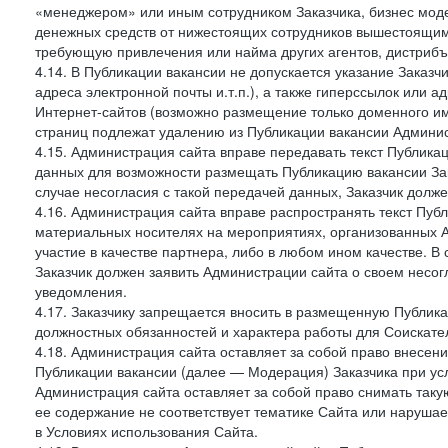
«менеджером» или иным сотрудником Заказчика, бизнес моде
денежных средств от нижестоящих сотрудников вышестоящим,
требующую привлечения или найма других агентов, дистрибъ
4.14. В Публикации вакансии не допускается указание Заказ
адреса электронной почты и.т.п.), а также гиперссылок или а
Интернет-сайтов (возможно размещение только доменного име
страниц подлежат удалению из Публикации вакансии Админис
4.15. Администрация сайта вправе передавать текст Публика
данных для возможности размещать Публикацию вакансии Зак
случае несогласия с такой передачей данных, Заказчик долж
4.16. Администрация сайта вправе распространять текст Публ
материальных носителях на мероприятиях, организованных 
участие в качестве партнера, либо в любом ином качестве. В
Заказчик должен заявить Администрации сайта о своем несо
уведомления.
4.17. Заказчику запрещается вносить в размещенную Публи
должностных обязанностей и характера работы для Соискател
4.18. Администрация сайта оставляет за собой право внесен
Публикации вакансии (далее — Модерация) Заказчика при усл
Администрация сайта оставляет за собой право снимать таку
ее содержание не соответствует тематике Сайта или нарушает
в Условиях использования Сайта.