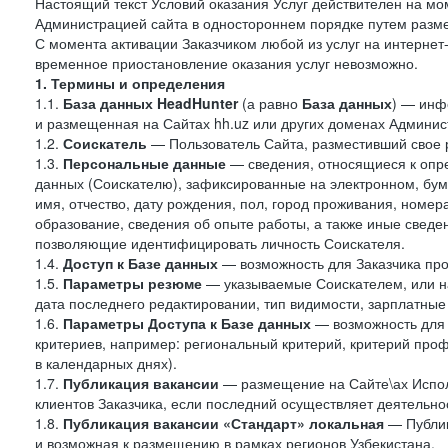
Настоящий текст Условий оказания Услуг действителен на мо
Администрацией сайта в одностороннем порядке путем разме
С момента активации Заказчиком любой из услуг на интернет
временное приостановление оказания услуг невозможно.
1. Термины и определения
1.1.
База данных HeadHunter
(а равно
База данных
) — инф
и размещенная на Сайтах hh.uz или других доменах Админис
1.2.
Соискатель
— Пользователь Сайта, разместивший свое 
1.3.
Персональные данные
— сведения, относящиеся к опр
данных (Соискателю), зафиксированные на электронном, бу
имя, отчество, дату рождения, пол, город проживания, номер
образование, сведения об опыте работы, а также иные сведен
позволяющие идентифицировать личность Соискателя.
1.4.
Доступ к Базе данных
— возможность для Заказчика про
1.5.
Параметры резюме
— указываемые Соискателем, или н
дата последнего редактировании, тип видимости, зарплатные
1.6.
Параметры Доступа к Базе данных
— возможность для 
критериев, например: региональный критерий, критерий про
в календарных днях).
1.7.
Публикация вакансии
— размещение на Сайте\ах Испол
клиентов Заказчика, если последний осуществляет деятельнос
1.8.
Публикация вакансии «Стандарт» локальная
— Публик
и возможная к размещению в рамках регионов Узбекистана.