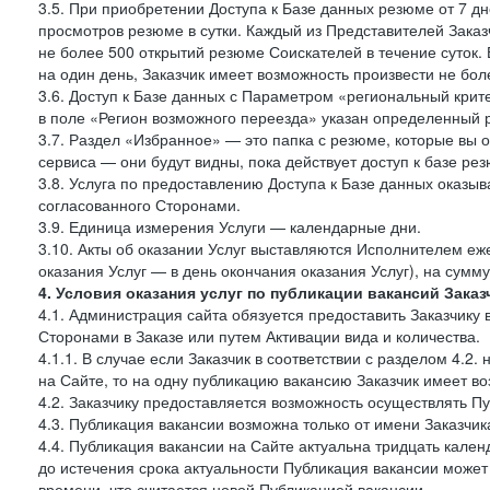
3.5. При приобретении Доступа к Базе данных резюме от 7 дн
просмотров резюме в сутки. Каждый из Представителей Зак
не более 500 открытий резюме Соискателей в течение суток.
на один день, Заказчик имеет возможность произвести не бо
3.6. Доступ к Базе данных с Параметром «региональный крит
в поле «Регион возможного переезда» указан определенный р
3.7. Раздел «Избранное» — это папка с резюме, которые вы 
сервиса — они будут видны, пока действует доступ к базе ре
3.8. Услуга по предоставлению Доступа к Базе данных оказы
согласованного Сторонами.
3.9. Единица измерения Услуги — календарные дни.
3.10. Акты об оказании Услуг выставляются Исполнителем еж
оказания Услуг — в день окончания оказания Услуг), на сумм
4. Условия оказания услуг по публикации вакансий Заказ
4.1. Администрация сайта обязуется предоставить Заказчику
Сторонами в Заказе или путем Активации вида и количества.
4.1.1. В случае если Заказчик в соответствии с разделом 4.
на Сайте, то на одну публикацию вакансию Заказчик имеет в
4.2. Заказчику предоставляется возможность осуществлять П
4.3. Публикация вакансии возможна только от имени Заказчи
4.4. Публикация вакансии на Сайте актуальна тридцать кале
до истечения срока актуальности Публикация вакансии може
времени, что считается новой Публикацией вакансии.