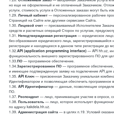
но еще не оформленный и не оплаченный Заказчиком. Отложе
услуги, стоимость услуги в Отложенных заказах могут быть 
1.29.
Личный кабинет
— персонализированное рабочее прост
Страницей на Сайте или другими сервисами Сайта.
1.30.
Лицевой счет
— присваиваемый Исполнителем Заказчик
средств и расчетных операций Сторон по услугам, предусмотр
1.31.
Неподтвержденная регистрация
— юридическое лицо,
без образования юридического лица, зарегистрировавшийся 
регистрации и находящееся в данном типе регистрации до м
1.32.
API (application programming interface)
— API hh.uz, и
функциональность внешнего зарегистрированного ПО для це
1.33.
ПО
— программное обеспечение.
1.34.
Зарегистрированное ПО
— программное обеспечение,
и имеющее подтвержденную заявку на подключение АPI для 
1.35.
API Ключ
— присвоенная Заказчику уникальная комбинац
Идентификатором и позволяющая обеспечить программное в
1.36.
API
Идентификатор
— данные, позволяющие определен
ПО.
1.37.
Респондент
— лицо, принимающее участие в опросе, со
1.38.
Пользователь
— лицо, которое использует функциона
по адресу kakdela.hh.uz.
1.39.
Администрация сайта
— в целях п.19. Условий оказа