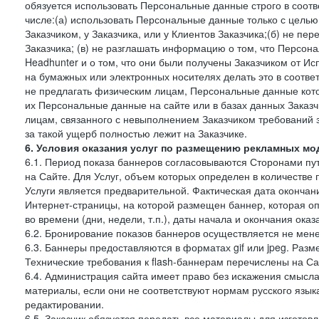
обязуется использовать Персональные данные строго в соотв
числе:(а) использовать Персональные данные только с цель
Заказчиком, у Заказчика, или у Клиентов Заказчика;(б) не п
Заказчика; (в) не разглашать информацию о том, что Персон
Headhunter и о том, что они были получены Заказчиком от И
на бумажных или электронных носителях делать это в соотве
не предлагать физическим лицам, Персональные данные кот
их Персональные данные на сайте или в базах данных Заказч
лицам, связанного с невыполнением Заказчиком требований 
за такой ущерб полностью лежит на Заказчике.
6. Условия оказания услуг по размещению рекламных мод
6.1. Период показа баннеров согласовываются Сторонами пут
на Сайте. Для Услуг, объем которых определен в количестве 
Услуги является предварительной. Фактическая дата окончан
Интернет-страницы, на которой размещен баннер, которая оп
во времени (дни, недели, т.п.), даты начала и окончания оказ
6.2. Бронирование показов баннеров осуществляется не менее
6.3. Баннеры предоставляются в форматах gif или jpeg. Раз
Технические требования к flash-баннерам перечислены на Са
6.4. Администрация сайта имеет право без искажения смысл
материалы, если они не соответствуют нормам русского язык
редактировании.
6.5. Заказчик обязуется передать все материалы для изготов