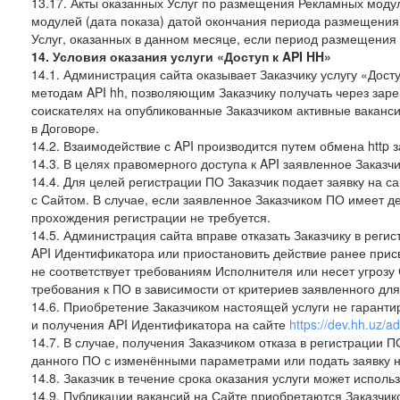
13.17. Акты оказанных Услуг по размещения Рекламных моду
модулей (дата показа) датой окончания периода размещения
Услуг, оказанных в данном месяце, если период размещения
14. Условия оказания услуги «Доступ к API HH»
14.1. Администрация сайта оказывает Заказчику услугу «Дост
методам API hh, позволяющим Заказчику получать через зар
соискателях на опубликованные Заказчиком активные ваканси
в Договоре.
14.2. Взаимодействие с API производится путем обмена http
14.3. В целях правомерного доступа к API заявленное Заказ
14.4. Для целей регистрации ПО Заказчик подает заявку на с
с Сайтом. В случае, если заявленное Заказчиком ПО имеет 
прохождения регистрации не требуется.
14.5. Администрация сайта вправе отказать Заказчику в реги
API Идентификатора или приостановить действие ранее прис
не соответствует требованиям Исполнителя или несет угрозу
требования к ПО в зависимости от критериев заявленного дл
14.6. Приобретение Заказчиком настоящей услуги не гарант
и получения API Идентификатора на сайте
https://dev.hh.uz/a
14.7. В случае, получения Заказчиком отказа в регистрации П
данного ПО с изменёнными параметрами или подать заявку н
14.8. Заказчик в течение срока оказания услуги может испол
14.9. Публикации вакансий на Сайте приобретаются Заказчик