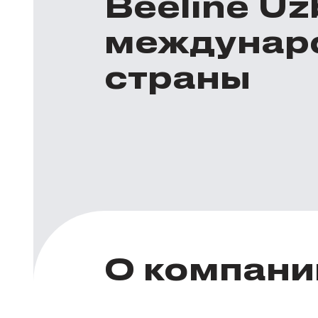
Beeline U
междунар
страны
О компани