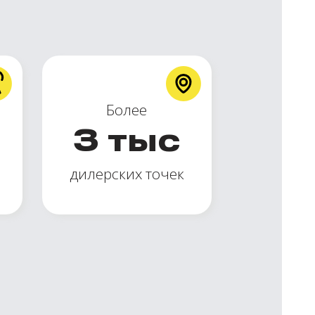
Более
3
тыс
дилерских точек