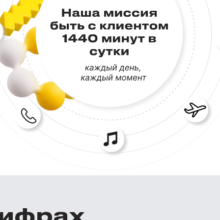
цифрах