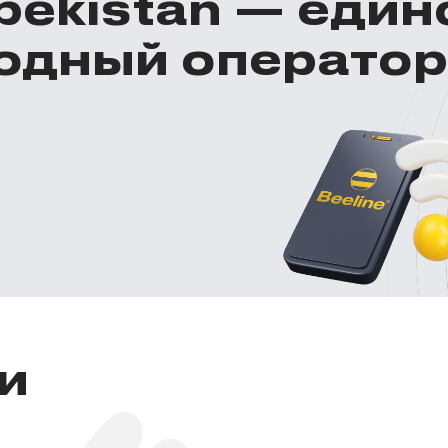
zbekistan — еди
одный оператор
и