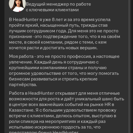
Ведущий менеджер по работе
с ключевыми клиентами
В HeadHunter я уже 8 лет и за это время успела
пройти яркий, насыщенный путь, трижды став
лучшим сотрудником года. Для меня это не просто
признание -это подтверждение того, что я на своём
месте, в своей компании, рядом с теми, с кем
хочется расти и достигать новых вершин.
Моя работа - это не просто профессия, а настоящее
увлечение. Каждый день я сотрудничаю с
крупнейшими компаниями страны и получаю
огромное удовольствие от того, что могу помогать
бизнесам развиваться и строить крепкие
партнёрства.
Работа в HeadHunter открывает для меня отличные
возможности для роста и даёт уникальный шанс быть
в центре всех важнейших событий на рынке HR в
Казахстане. Я с большим удовольствием провожу
встречи с клиентами, делюсь опытом, выступаю в
роли спикера на мероприятиях и каждый раз
испытываю искреннюю гордость за то, что
представляю бренд HeadHunter.