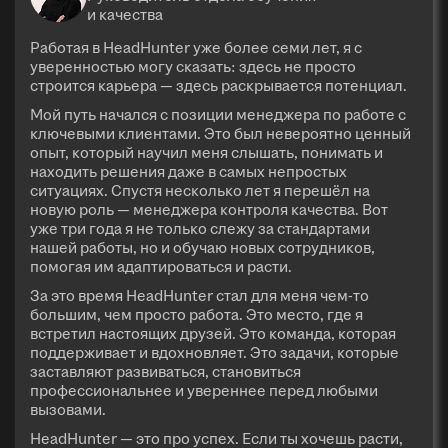
и качества
Работая в HeadHunter уже более семи лет, я с
уверенностью могу сказать: здесь не просто
строится карьера — здесь раскрывается потенциал.
Мой путь начался с позиции менеджера по работе с
ключевыми клиентами. Это был невероятно ценный
опыт, который научил меня слышать, понимать и
находить решения даже в самых непростых
ситуациях. Спустя несколько лет я перешёл на
новую роль — менеджера контроля качества. Вот
уже три года я не только слежу за стандартами
нашей работы, но и обучаю новых сотрудников,
помогая им адаптироваться и расти.
За это время HeadHunter стал для меня чем-то
большим, чем просто работа. Это место, где я
встретил настоящих друзей. Это команда, которая
поддерживает и вдохновляет. Это задачи, которые
заставляют развиваться, становиться
профессиональнее и увереннее перед любыми
вызовами.
HeadHunter — это про успех. Если ты хочешь расти,