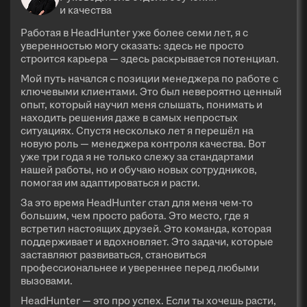
и качества
Работая в HeadHunter уже более семи лет, я с
уверенностью могу сказать: здесь не просто
строится карьера — здесь раскрывается потенциал.
Мой путь начался с позиции менеджера по работе с
ключевыми клиентами. Это был невероятно ценный
опыт, который научил меня слышать, понимать и
находить решения даже в самых непростых
ситуациях. Спустя несколько лет я перешёл на
новую роль — менеджера контроля качества. Вот
уже три года я не только слежу за стандартами
нашей работы, но и обучаю новых сотрудников,
помогая им адаптироваться и расти.
За это время HeadHunter стал для меня чем-то
большим, чем просто работа. Это место, где я
встретил настоящих друзей. Это команда, которая
поддерживает и вдохновляет. Это задачи, которые
заставляют развиваться, становиться
профессиональнее и увереннее перед любыми
вызовами.
HeadHunter — это про успех. Если ты хочешь расти,