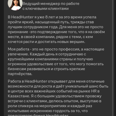
Ведущий менеджер по работе
с ключевыми клиентами
В HeadHunter я уже 8 лет и за это время успела
пройти яркий, насыщенный путь, трижды став
лучшим сотрудником года. Для меня это не просто
признание -это подтверждение того, что я на своём
месте, в своей компании, рядом с теми, с кем
хочется расти и достигать новых вершин.
Моя работа - это не просто профессия, а настоящее
увлечение. Каждый день я сотрудничаю с
крупнейшими компаниями страны и получаю
огромное удовольствие от того, что могу помогать
бизнесам развиваться и строить крепкие
партнёрства.
Работа в HeadHunter открывает для меня отличные
возможности для роста и даёт уникальный шанс быть
в центре всех важнейших событий на рынке HR в
Казахстане. Я с большим удовольствием провожу
встречи с клиентами, делюсь опытом, выступаю в
роли спикера на мероприятиях и каждый раз
испытываю искреннюю гордость за то, что
представляю бренд HeadHunter.