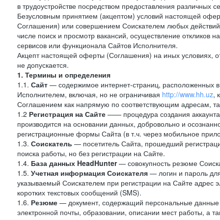
в трудоустройстве посредством предоставления различных с
Безусловным принятием (акцептом) условий настоящей оферт
Соглашения) или совершением Соискателем любых действий,
числе поиск и просмотр вакансий, осуществление откликов н
сервисов или функционала Сайтов Исполнителя.
Акцепт настоящей оферты (Соглашения) на иных условиях, от
не допускается.
1. Термины и определения
1.1.
Сайт
— содержимое интернет-страниц, расположенных в с
Исполнителем, включая, но не ограничивая
http://www.hh.uz
,
Соглашением как напрямую по соответствующим адресам, так
1.2
Регистрация на Сайте
—— процедура создания аккаунта 
производится на основании данных, добровольно и осознанн
регистрационные формы Сайта (в т.ч. через мобильное прило
1.3.
Соискатель
— посетитель Сайта, прошедший регистраци
поиска работы, но без регистрации на Сайте.
1.4.
База данных HeadHunter
— совокупность резюме Соиска
1.5.
Учетная информация Соискателя
— логин и пароль для
указываемый Соискателем при регистрации на Сайте адрес 
коротких текстовых сообщений (SMS).
1.6.
Резюме
— документ, содержащий персональные данные
электронной почты, образовании, описании мест работы, а та