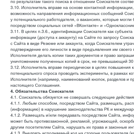
по результатам такого поиска в отношении Соискателя соот
3.10. Исполнитель вправе на основе контактной информации,
возможность направления информационных сообщений Соиск
у потенциального работодателя, о вакансиях, которые могл
посредством социальных сетей «ВКонтакте» и «Одноклассники
3.11. В целях п.3.6., идентификации Соискателя как субъек
информации (доступа к аккаунту) на Сайте по запросу Соиск
с Сайта в виде Резюме или аккаунта, когда Соискателем утр
подтверждение его личности в виде предъявления им своего 
Исполнителя делать копии таких документов и право запраш
уничтожением полученных копий в срок, не превышающий 30 
3.12. Исполнитель вправе периодически в целях повышения к
потенциального спроса проводить эксперименты, в рамках 
Исполнителя (например, наименований кнопок, разделов и пр
настоящего Соглашения.
4. Обязательства Соискателя
4.1. Соискатель обязуется не совершать следующие действия
4.1.1. Любым способом, посредством Сайта, размещать, расп
(информацию) в нарушение законодательства РК и междунаро
4.1.2. Размещать и/или передавать посредством Сайта, инфо
может быть противозаконной, рекламой, угрожающей, оскорби
другим посетителям Сайта, нарушать их права и законные ин
4.1.3. Внедрять исполняемый код на стороне пользователя (клие