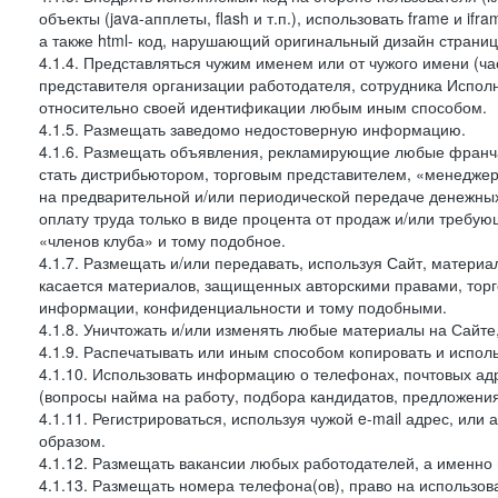
объекты (java-апплеты, flash и т.п.), использовать frame и 
а также html- код, нарушающий оригинальный дизайн страниц
4.1.4. Представляться чужим именем или от чужого имени (ча
представителя организации работодателя, сотрудника Испол
относительно своей идентификации любым иным способом.
4.1.5. Размещать заведомо недостоверную информацию.
4.1.6. Размещать объявления, рекламирующие любые франча
стать дистрибьютором, торговым представителем, «менеджер
на предварительной и/или периодической передаче денежн
оплату труда только в виде процента от продаж и/или требу
«членов клуба» и тому подобное.
4.1.7. Размещать и/или передавать, используя Сайт, материа
касается материалов, защищенных авторскими правами, тор
информации, конфиденциальности и тому подобными.
4.1.8. Уничтожать и/или изменять любые материалы на Сайте
4.1.9. Распечатывать или иным способом копировать и испо
4.1.10. Использовать информацию о телефонах, почтовых ад
(вопросы найма на работу, подбора кандидатов, предложения
4.1.11. Регистрироваться, используя чужой e-mail адрес, или
образом.
4.1.12. Размещать вакансии любых работодателей, а именно
4.1.13. Размещать номера телефона(ов), право на использов