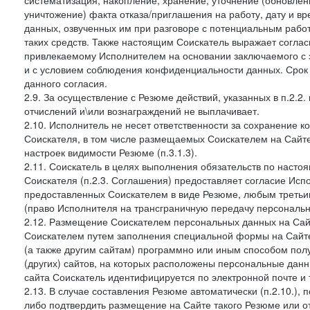
систематизация, накопление, хранение, уточнение (обновлен
уничтожение) факта отказа/приглашения на работу, дату и в
данных, озвученных им при разговоре с потенциальным рабо
таких средств. Также настоящим Соискатель выражает согла
привлекаемому Исполнителем на основании заключаемого с э
и с условием соблюдения конфиденциальности данных. Срок 
данного согласия.
2.9. За осуществление с Резюме действий, указанных в п.2.2
отчислений и\или вознаграждений не выплачивает.
2.10. Исполнитель не несет ответственности за сохранение 
Соискателя, в том числе размещаемых Соискателем на Сайте
настроек видимости Резюме (п.3.1.3).
2.11. Соискатель в целях выполнения обязательств по наст
Соискателя (п.2.3. Соглашения) предоставляет согласие Ис
предоставленных Соискателем в виде Резюме, любым третьи
(право Исполнителя на трансграничную передачу персональ
2.12. Размещение Соискателем персональных данных на Сай
Соискателем путем заполнения специальной формы на Сайте,
(а также другим сайтам) программно или иным способом пол
(других) сайтов, на которых расположены персональные данн
сайта Соискатель идентифицируется по электронной почте и 
2.13. В случае составления Резюме автоматически (п.2.10.), 
либо подтвердить размещение на Сайте такого Резюме или от