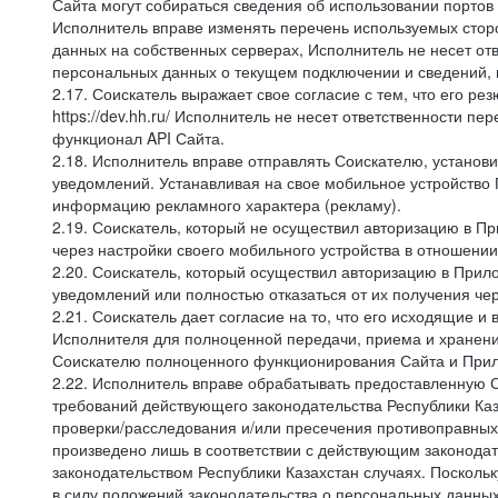
Сайта могут собираться сведения об использовании портов
Исполнитель вправе изменять перечень используемых стор
данных на собственных серверах, Исполнитель не несет от
персональных данных о текущем подключении и сведений,
2.17. Соискатель выражает свое согласие с тем, что его ре
https://dev.hh.ru/ Исполнитель не несет ответственности 
функционал API Сайта.
2.18. Исполнитель вправе отправлять Соискателю, устано
уведомлений. Устанавливая на свое мобильное устройство 
информацию рекламного характера (рекламу).
2.19. Соискатель, который не осуществил авторизацию в Пр
через настройки своего мобильного устройства в отношени
2.20. Соискатель, который осуществил авторизацию в Прило
уведомлений или полностью отказаться от их получения че
2.21. Соискатель дает согласие на то, что его исходящи
Исполнителя для полноценной передачи, приема и хранени
Соискателю полноценного функционирования Сайта и Прило
2.22. Исполнитель вправе обрабатывать предоставленную 
требований действующего законодательства Республики Каз
проверки/расследования и/или пресечения противоправных
произведено лишь в соответствии с действующим законодат
законодательством Республики Казахстан случаях. Поскол
в силу положений законодательства о персональных данных