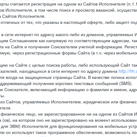
рты считается регистрация на одном из Сайтов Исполнителя (п.1
в Исполнителя, в том числе поиск и просмотр вакансий, осуществл
а Сайтов Исполнителя.
тличных от тех, что указаны в настоящей оферте, либо акцепт под
 сети интернет по адресу какого-либо из доменов, управляемых 
оящим Соглашением как напрямую по соответствующим адресам, так
а на Сайте и получения Соискателем учетной информации. Регист
мую, через регистрационные формы Сайта (в т.ч. через мобильно
ию на Сайте с целью поиска работы, либо использующий Сайт такж
кателей, находящихся в сети интернет по адресу домена
http://hh.
ля входа на защищенные страницы Сайта. В качестве логина испо
оддерживающий получение коротких текстовых сообщений (SMS).
 Соискателя, включающий информацию о фамилии и имени, адрес
ты.
из Сайтов, управляемых Исполнителем, юридическое или физическ
ителя.
физическое лицо, не зарегистрированное ни на одном из Сайтов И
 (ов), на котором оно не зарегистрировано на момент использован
ля ЭВМ) Исполнителя для функционирования на мобильных устрой
 он использует такое программное обеспечение, возможность по