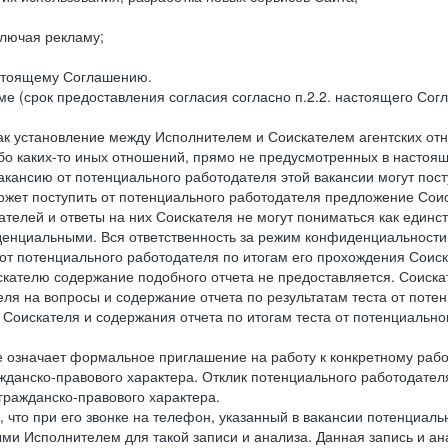
лючая рекламу;
астоящему Соглашению.
е (срок предоставления согласия согласно п.2.2. настоящего Сог
как установление между Исполнителем и Соискателем агентских о
ибо каких-то иных отношений, прямо не предусмотренных в настоя
акансию от потенциального работодателя этой вакансии могут пост
ожет поступить от потенциального работодателя предложение Соиск
ателей и ответы на них Соискателя не могут пониматься как единс
енциальными. Вся ответственность за режим конфиденциальности
 от потенциального работодателя по итогам его прохождения Соис
кателю содержание подобного отчета не предоставляется. Соискат
еля на вопросы и содержание отчета по результатам теста от по
 Соискателя и содержания отчета по итогам теста от потенциальн
е означает формальное приглашение на работу к конкретному рабо
жданско-правового характера. Отклик потенциального работодателя
 гражданско-правового характера.
 что при его звонке на телефон, указанный в вакансии потенциаль
и Исполнителем для такой записи и анализа. Данная запись и ана