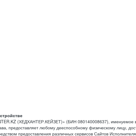
устройстве
NTER.KZ (ХЕДХАНТЕР.КЕЙЗЕТ)» (БИН 080140008637), именуемое в
тава, предоставляет любому дееспособному физическому лицу, до
средством предоставления различных сервисов Сайтов Исполнителя