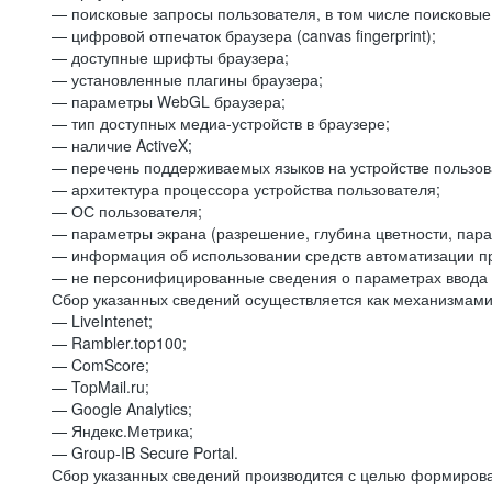
— поисковые запросы пользователя, в том числе поисковы
— цифровой отпечаток браузера (canvas fingerprint);
— доступные шрифты браузера;
— установленные плагины браузера;
— параметры WebGL браузера;
— тип доступных медиа-устройств в браузере;
— наличие ActiveX;
— перечень поддерживаемых языков на устройстве пользов
— архитектура процессора устройства пользователя;
— ОС пользователя;
— параметры экрана (разрешение, глубина цветности, пар
— информация об использовании средств автоматизации пр
— не персонифицированные сведения о параметрах ввода 
Сбор указанных сведений осуществляется как механизмами 
— LiveIntenet;
— Rambler.top100;
— ComScore;
— TopMail.ru;
— Google Analytics;
— Яндекс.Метрика;
— Group-IB Secure Portal.
Сбор указанных сведений производится с целью формирова