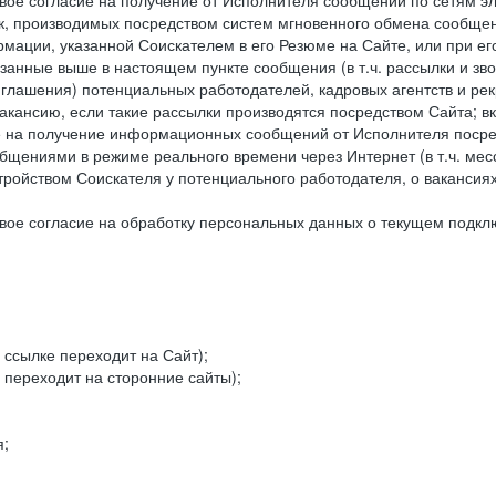
ое согласие на получение от Исполнителя сообщений по сетям эле
к, производимых посредством систем мгновенного обмена сообще
рмации, указанной Соискателем в его Резюме на Сайте, или при е
занные выше в настоящем пункте сообщения (в т.ч. рассылки и зв
риглашения) потенциальных работодателей, кадровых агентств и ре
кансию, если такие рассылки производятся посредством Сайта; в
ие на получение информационных сообщений от Исполнителя посре
щениями в режиме реального времени через Интернет (в т.ч. мессе
ойством Соискателя у потенциального работодателя, о вакансиях
ое согласие на обработку персональных данных о текущем подклю
 ссылке переходит на Сайт);
 переходит на сторонние сайты);
я;