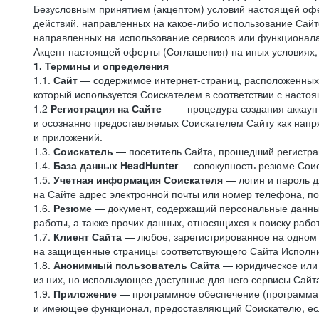
Безусловным принятием (акцептом) условий настоящей офе
действий, направленных на какое-либо использование Сайто
направленных на использование сервисов или функционал
Акцепт настоящей оферты (Соглашения) на иных условиях, о
1. Термины и определения
1.1.
Сайт
— содержимое интернет-страниц, расположенных в
который используется Соискателем в соответствии с наст
1.2
Регистрация на Сайте
—— процедура создания аккаунт
и осознанно предоставляемых Соискателем Сайту как напря
и приложений.
1.3.
Соискатель
— посетитель Сайта, прошедший регистрац
1.4.
База данных HeadHunter
— совокупность резюме Соис
1.5.
Учетная информация Соискателя
— логин и пароль д
на Сайте адрес электронной почты или номер телефона, п
1.6.
Резюме
— документ, содержащий персональные данные
работы, а также прочих данных, относящихся к поиску рабо
1.7.
Клиент Сайта
— любое, зарегистрированное на одном 
на защищенные страницы соответствующего Сайта Исполн
1.8.
Анонимный пользователь Сайта
— юридическое или 
из них, но использующее доступные для него сервисы Сайта
1.9.
Приложение
— программное обеспечение (программа д
и имеющее функционал, предоставляющий Соискателю, если