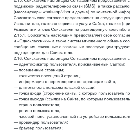
2.15. Соискатель настоящим Соглашением предоставляет св
подвижной радиотелефонной связи (SMS), а также рассыло
(мессенджеры whatsapp/viber и другие) по контактной инфо
Соискатель свое согласие предоставляет на следующие ука
Исполнителя, включая сервисы и услуги Сайта; отклики (п
Резюме или отклик Соискателя на размещенную кем-либо ва
2.15.1. Соискатель настоящим предоставляет свое соглас
и «Одноклассники» а также систем мгновенного обмена сооб
сообщения: связанные с возможным последующим трудоустр
подходящими для Соискателя.
2.16. Соискатель настоящим Соглашением предоставляет св
— идентификатор пользователя, присваиваемый Сайтом;
— посещенные страницы;
— количество посещений страниц;
— информация о перемещении по страницам сайта;
— длительность пользовательской сессии;
— точки входа (сторонние сайты, с которых пользователь по
— точки выхода (ссылки на Сайте, по которым пользователь
— страна пользователя;
— регион пользователя;
— часовой пояс, установленный на устройстве пользовател
— провайдер пользователя;
— браузер пользователя;