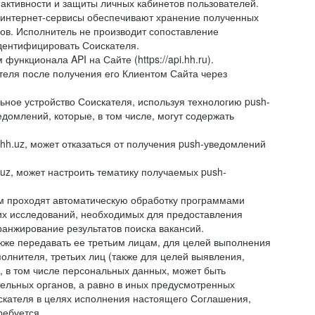
 активности и защиты личных кабинетов пользователей.
 интернет-сервисы обеспечивают хранение полученных
сов. Исполнитель не производит сопоставление
дентифицировать Соискателя.
ункционала API на Сайте (https://api.hh.ru).
ателя после получения его Клиентом Сайта через
ное устройство Соискателя, используя технологию push-
домлений, которые, в том числе, могут содержать
hh.uz, может отказаться от получения push-уведомлений
.uz, может настроить тематику получаемых push-
ем проходят автоматическую обработку программами
их исследований, необходимых для предоставления
анжирование результатов поиска вакансий.
кже передавать ее третьим лицам, для целей выполнения
олнителя, третьих лиц (также для целей выявления,
 в том числе персональных данных, может быть
тельных органов, а равно в иных предусмотренных
скателя в целях исполнения настоящего Соглашения,
ребуется.