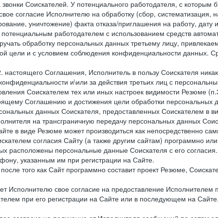
 звонки Соискателей. У потенциального работодателя, с которым 
свое согласие Исполнителю на обработку (сбор, систематизация, 
рование, уничтожение) факта отказа/приглашения на работу, дату
 потенциальным работодателем с использованием средств автомати
учать обработку персональных данных третьему лицу, привлекае
ной цели и с условием соблюдения конфиденциальности данных. Ср
.2. настоящего Соглашения, Исполнитель в пользу Соискателя ника
е конфиденциальности и\или за действия третьих лиц с персональ
вления Соискателем тех или иных настроек видимости Резюме (п.3
тоящему Соглашению и достижения цели обработки персональных д
рсональных данных Соискателя, предоставленных Соискателем в 
сполнителя на трансграничную передачу персональных данных Сои
айте в виде Резюме может производиться как непосредственно с
искателем согласия Сайту (а также другим сайтам) программно ил
орых расположены персональные данные Соискателя с его согласия
фону, указанным им при регистрации на Сайте.
), после того как Сайт программно составит проект Резюме, Соиска
ет Исполнителю свое согласие на предоставление Исполнителем 
елем при его регистрации на Сайте или в последующем на Сайте,