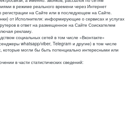
ктросвязи, а именно: звонков, рассылок по сетям
ниями в режиме реального времени через Интернет
го регистрации на Сайте или в последующем на Сайте.
онки) от Исполнителя: информирующие о сервисах и услугах
крутеров в ответ на размещенное на Сайте Соискателем
ключая рекламу.
дством социальных сетей в том числе «Вконтакте»
нджеры whatsapp/viber, Telegram и другие) в том числе
, которые могли бы быть потенциально интересными или
чении в части статистических сведений: