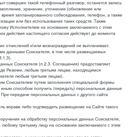
был совершен такой телефонный разговор, останется запись
накопление, хранение, уточнение (обновление или
 и время запланированного собеседования, телефон, а также
зации или без использования таких средств. Также
мому Исполнителем на основании заключаемого с этим
ок действия настоящего согласия действует до момента
ких отчислений и\или вознаграждений не выплачивает.
ными данными Соискателя, в том числе размещаемых
.1.3).
анных Соискателя (п.2.3. Соглашения) предоставляет
виде Резюме, любым третьим лицам, находящимся
скателя любым третьим лицам).
амим Соискателем путем заполнения специальной формы
и иным способом получить (передать) персональные данные
. При передаче персональных данных с другого сайта
тель вправе либо подтвердить размещение на Сайте такого
поручения на обработку персональных данных Соискателя,
 любому третьему лицу на основании заключаемого с этим