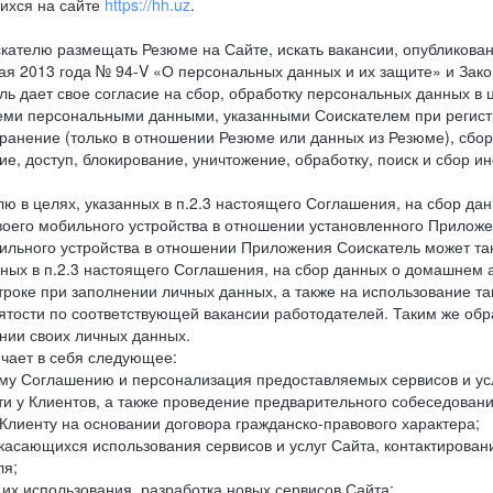
ихся на сайте
https://hh.uz
.
кателю размещать Резюме на Сайте, искать вакансии, опубликованн
 мая 2013 года № 94-V «О персональных данных и их защите» и Зак
дает свое согласие на сбор, обработку персональных данных в ц
еми персональными данными, указанными Соискателем при регистр
анение (только в отношении Резюме или данных из Резюме), сбор,
ие, доступ, блокирование, уничтожение, обработку, поиск и сбор 
лю в целях, указанных в п.2.3 настоящего Соглашения, на сбор да
воего мобильного устройства в отношении установленного Приложе
льного устройства в отношении Приложения Соискатель может такж
нных в п.2.3 настоящего Соглашения, на сбор данных о домашнем а
троке при заполнении личных данных, а также на использование т
тости по соответствующей вакансии работодателей. Таким же обра
нии своих личных данных.
ючает в себя следующее:
ему Соглашению и персонализация предоставляемых сервисов и ус
сти у Клиентов, а также проведение предварительного собеседовани
Клиенту на основании договора гражданско-правового характера;
 касающихся использования сервисов и услуг Сайта, контактирова
ля;
а их использования, разработка новых сервисов Сайта;