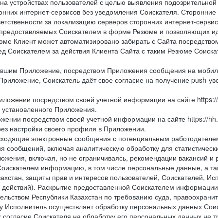
 на устройствах пользователей с целью выявления подозрительной
онних интернет-сервисов без уведомления Соискателя. Сторонние
ветственности за локализацию серверов сторонних интернет-серви
 предоставляемых Соискателем в форме Резюме и позволяющих и
зюме Клиент может автоматизировано забирать с Сайта посредством ф
перед Соискателем за действия Клиента Сайта с таким Резюме Соиск
вившим Приложение, посредством Приложения сообщения на мобиль
Приложение, Соискатель даёт свое согласие на получение push-уве
иложении посредством своей учетной информации на сайте https://
и установленного Приложения.
жении посредством своей учетной информации на сайте https://hh
рез настройки своего профиля в Приложении.
е и входящие электронные сообщения с потенциальным работодател
я сообщений, включая аналитическую обработку для статистическ
жения, включая, но не ограничиваясь, рекомендации вакансий и р
Соискателем информацию, в том числе персональные данные, а та
ахстан, защиты прав и интересов пользователей, Соискателей, Исп
 действий). Раскрытие предоставленной Соискателем информации,
ельством Республики Казахстан по требованию суда, правоохрани
ьку Исполнитель осуществляет обработку персональных данных Сои
 согласие Соискателя на обработку его персональных данных не т