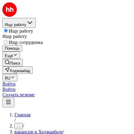
Ищу работу
Ищу работу
Ищу работу
Ищу сотрудника
Помощь
Ещё
Поиск
Ходжаабад
RU
Войти
Войти
Создать резюме
Главная
/
/
...
вакансии в Ходжаабаде
/