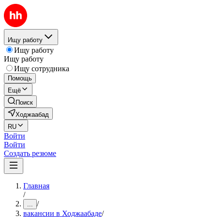
Ищу работу
Ищу работу
Ищу работу
Ищу сотрудника
Помощь
Ещё
Поиск
Ходжаабад
RU
Войти
Войти
Создать резюме
Главная
/
/
...
вакансии в Ходжаабаде
/