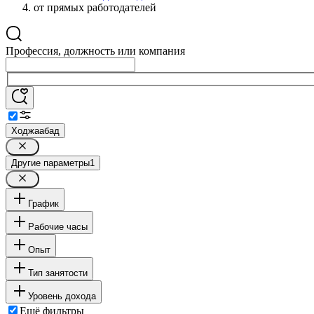
от прямых работодателей
Профессия, должность или компания
Ходжаабад
Другие параметры
1
График
Рабочие часы
Опыт
Тип занятости
Уровень дохода
Ещё фильтры