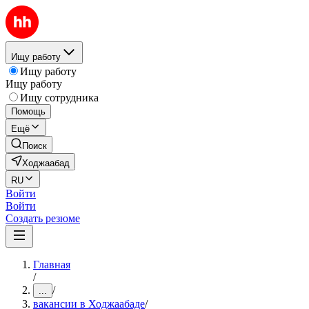
Ищу работу
Ищу работу
Ищу работу
Ищу сотрудника
Помощь
Ещё
Поиск
Ходжаабад
RU
Войти
Войти
Создать резюме
Главная
/
/
...
вакансии в Ходжаабаде
/