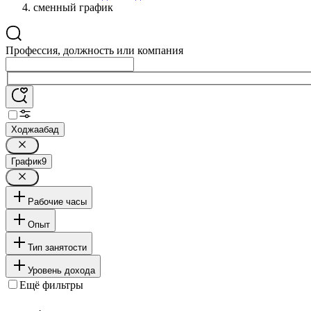
сменный график
Профессия, должность или компания
Ходжаабад
График
9
Рабочие часы
Опыт
Тип занятости
Уровень дохода
Ещё фильтры