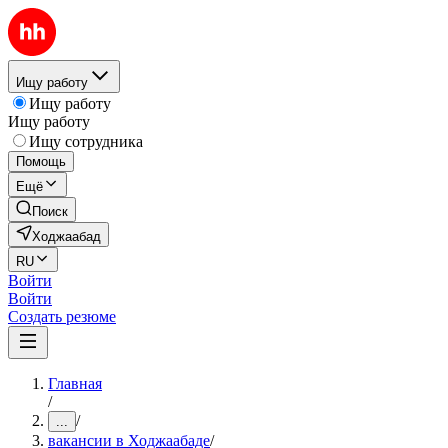
Ищу работу
Ищу работу
Ищу работу
Ищу сотрудника
Помощь
Ещё
Поиск
Ходжаабад
RU
Войти
Войти
Создать резюме
Главная
/
/
...
вакансии в Ходжаабаде
/