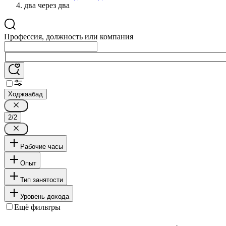
два через два
Профессия, должность или компания
Ходжаабад
2/2
Рабочие часы
Опыт
Тип занятости
Уровень дохода
Ещё фильтры